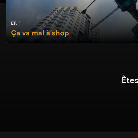
EP. 1
Ça va mal à’shop
Êtes