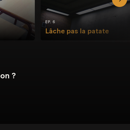
EP. 6
Lâche pas la patate
ion ?