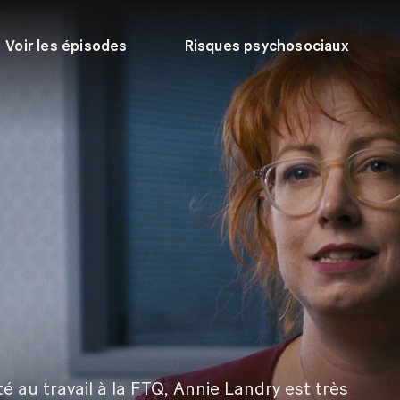
Voir les épisodes
Risques psychosociaux
té au travail à la FTQ, Annie Landry est très