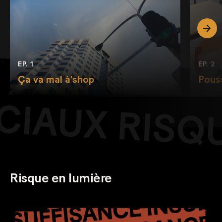
EP. 1
EP. 2
Ça va mal à’shop
Pous
Risque en lumière