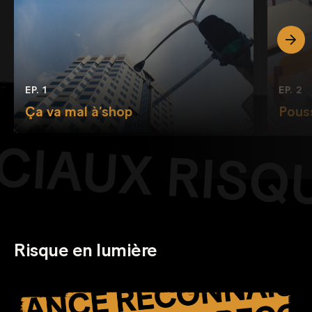
EP. 1
EP. 2
Ça va mal à’shop
Pous
Risque en lumière